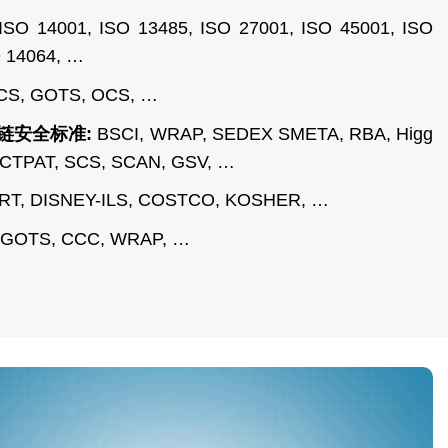
ISO 14001, ISO 13485, ISO 27001, ISO 45001, ISO
O 14064, …
CS, GOTS, OCS, …
链安全标准:
BSCI, WRAP, SEDEX SMETA, RBA, Higg
 CTPAT, SCS, SCAN, GSV, …
T, DISNEY-ILS, COSTCO, KOSHER, …
, GOTS, CCC, WRAP, …