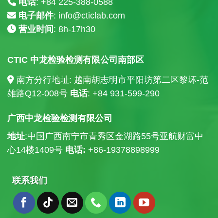
电话
: +84
225-388-0588
电子邮件
:
info@cticlab.com
营业时间
: 8h-17h30
CTIC 中龙检验检测有限公司南部区
南方分行地址: 越南胡志明市平阳坊第二区黎坏-范
雄路Q12-008号
电话
: +84
931-599-290
广西中龙检验检测有限公司
地址
:中国广西南宁市青秀区金湖路55号亚航财富中
心14楼
1409号
电话:
+86-19378898999
联系我们