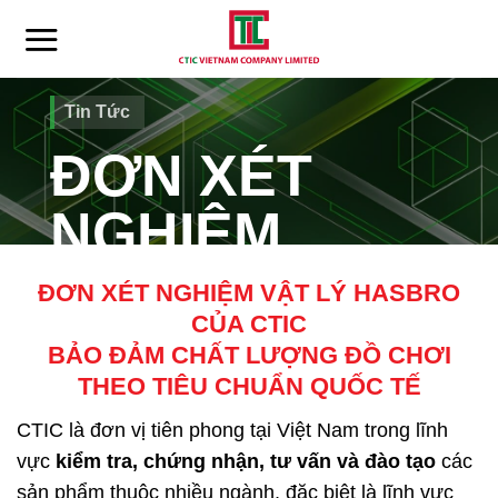
Skip
to
content
Tin Tức
ĐƠN XÉT
NGHIỆM
VẬT LÝ
ĐƠN XÉT NGHIỆM VẬT LÝ HASBRO
CỦA CTIC
HASBRO
BẢO ĐẢM CHẤT LƯỢNG ĐỒ CHƠI
THEO TIÊU CHUẨN QUỐC TẾ
CTIC là đơn vị tiên phong tại Việt Nam trong lĩnh
vực
kiểm tra, chứng nhận, tư vấn và đào tạo
các
sản phẩm thuộc nhiều ngành, đặc biệt là lĩnh vực