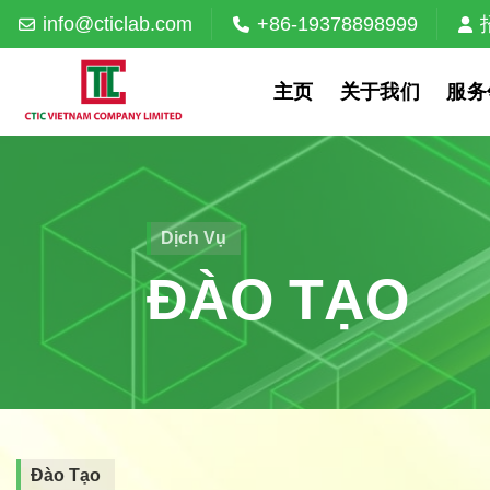
Skip
info@cticlab.com
+86-19378898999
to
content
主页
关于我们
服务
Dịch Vụ
ĐÀO TẠO
Đào Tạo