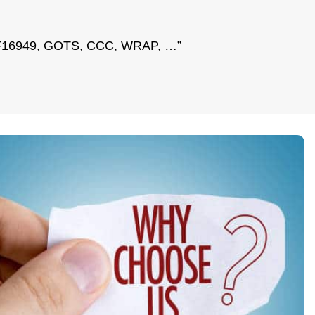
ATF16949, GOTS, CCC, WRAP, …”