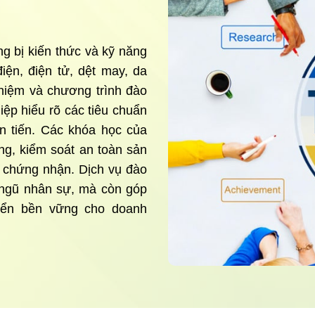
g bị kiến thức và kỹ năng
iện, điện tử, dệt may, da
ghiệm và chương trình đào
iệp hiểu rõ các tiêu chuẩn
ên tiến. Các khóa học của
ng, kiểm soát an toàn sản
u chứng nhận. Dịch vụ đào
 ngũ nhân sự, mà còn góp
riển bền vững cho doanh