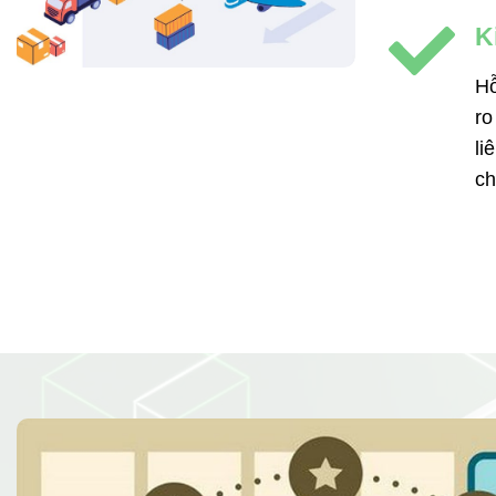
K
Hỗ
ro
li
ch