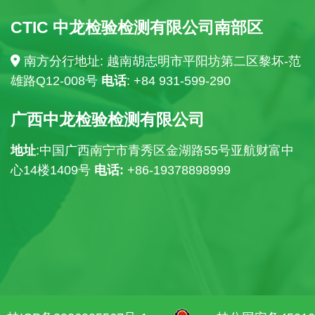
CTIC 中龙检验检测有限公司南部区
南方分行地址: 越南胡志明市平阳坊第二区黎坏-范
雄路Q12-008号
电话
: +84
931-599-290
广西中龙检验检测有限公司
地址
:中国广西南宁市青秀区金湖路55号亚航财富中
心14楼
1409号
电话:
+86-19378898999