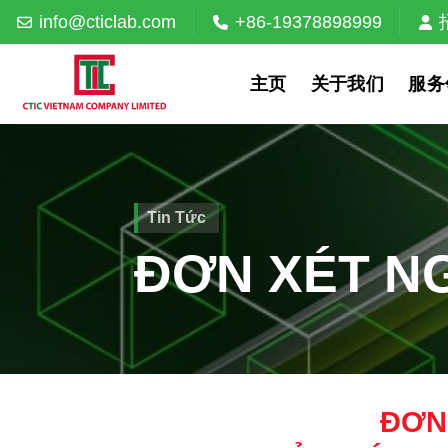
Skip
info@cticlab.com
+86-19378898999
to
content
主页
关于我们
服务
Tin Tức
ĐƠN XÉT N
ĐƠN