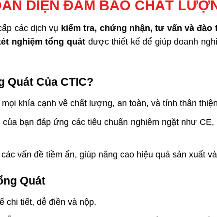
TOÀN DIỆN ĐẢM BẢO CHẤT LƯỢ
cấp các dịch vụ
kiểm tra, chứng nhận, tư vấn và đào 
ét nghiệm tổng quát
được thiết kế để giúp doanh ngh
g Quát Của CTIC?
mọi khía cạnh về chất lượng, an toàn, và tính thân thi
ủa bạn đáp ứng các tiêu chuẩn nghiêm ngặt như CE, R
 các vấn đề tiềm ẩn, giúp nâng cao hiệu quả sản xuất và 
ổng Quát
chi tiết, dễ điền và nộp.