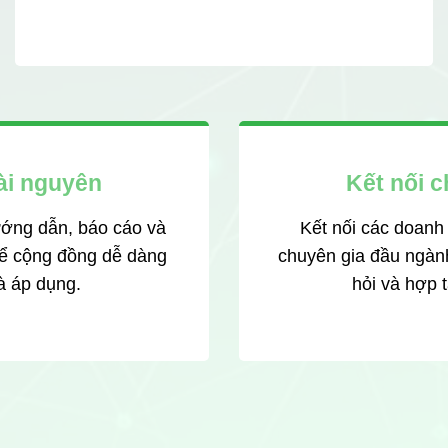
ài nguyên
Kết nối c
ướng dẫn, báo cáo và
Kết nối các doanh 
để cộng đồng dễ dàng
chuyên gia đầu ngành
à áp dụng.
hỏi và hợp t