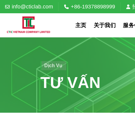
Skip
info@cticlab.com
+86-19378898999
to
content
主页
关于我们
服务
Dịch Vụ
TƯ VẤN