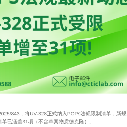
2025/843，将UV-328正式纳入POPs法规限制清单，新
质清单已涵盖31项（不含草案物质德克隆）。