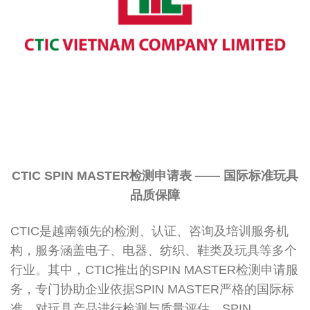
CTIC SPIN MASTER检测申请表 —— 国际标准玩具
品质保障
CTIC是越南领先的检测、认证、咨询及培训服务机
构，服务涵盖电子、电器、纺织、鞋类及玩具等多个
行业。其中，CTIC推出的SPIN MASTER检测申请服
务，专门协助企业依据SPIN MASTER严格的国际标
准，对玩具产品进行检测与质量评估。SPIN