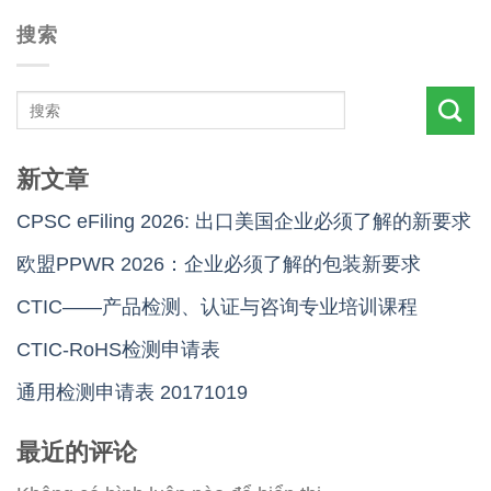
搜索
新文章
CPSC eFiling 2026: 出口美国企业必须了解的新要求
欧盟PPWR 2026：企业必须了解的包装新要求
CTIC——产品检测、认证与咨询专业培训课程
CTIC-RoHS检测申请表
通用检测申请表 20171019
最近的评论