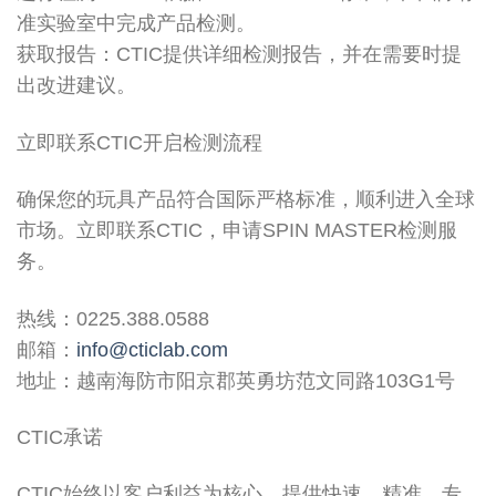
准实验室中完成产品检测。
获取报告：CTIC提供详细检测报告，并在需要时提
出改进建议。
立即联系CTIC开启检测流程
确保您的玩具产品符合国际严格标准，顺利进入全球
市场。立即联系CTIC，申请SPIN MASTER检测服
务。
热线：0225.388.0588
邮箱：
info@cticlab.com
地址：越南海防市阳京郡英勇坊范文同路103G1号
CTIC承诺
CTIC始终以客户利益为核心，提供快速、精准、专