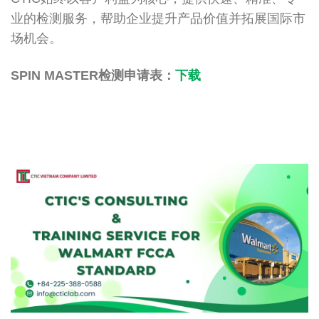
业的检测服务，帮助企业提升产品价值并拓展国际市
场机会。
SPIN MASTER检测申请表：
下载