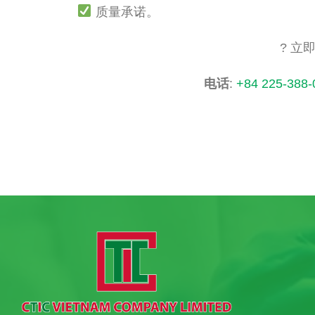
质量承诺。
? 立
电话
:
+84
225-388-