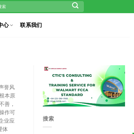
中心
联系我们
声誉风
别根本原
理不善，
规操作可
搜索
企业应
理体