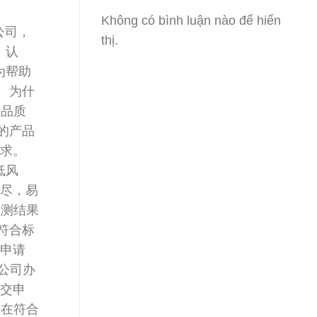
Không có bình luận nào để hiển
公司，
thị.
、认
为帮助
 为什
产品质
的产品
要求。
低风
详尽，易
检测结果
符合标
载申请
公司办
提交申
将在符合