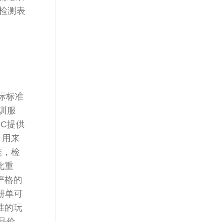
Y检测表
国际标准
训服
C提供
计用来
准，检
此重
严格的
注册单可
准的玩
品价